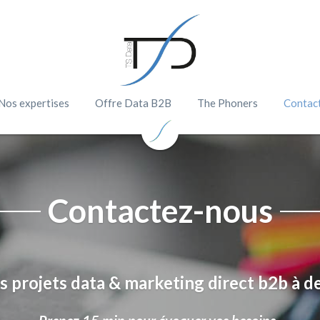
Nos expertises
Offre Data B2B
The Phoners
Contac
Contactez-nous
s projets data & marketing direct b2b à de