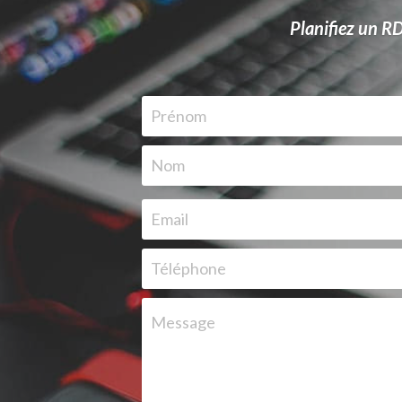
Planifiez un RD
Prénom
Nom
Email
Téléphone
Message