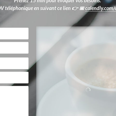
Prenez 15 min pour évoquer vos besoins. 
V téléphonique en suivant ce lien 
👉 📅 
calendly.com/