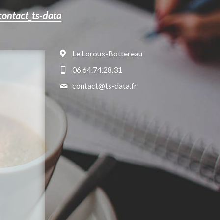
contact_ts-data
Le Loroux-Bottereau
06.64.74.28.31
contact@
ts-data.fr